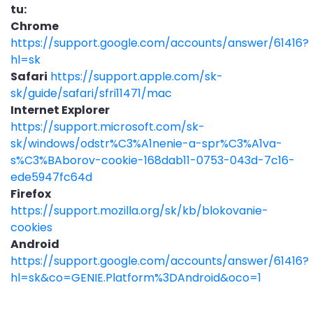
tu:
Chrome
https://support.google.com/accounts/answer/61416?
hl=sk
Safari
https://support.apple.com/sk-
sk/guide/safari/sfri11471/mac
Internet Explorer
https://support.microsoft.com/sk-
sk/windows/odstr%C3%A1nenie-a-spr%C3%A1va-
s%C3%BAborov-cookie-168dab11-0753-043d-7c16-
ede5947fc64d
Firefox
https://support.mozilla.org/sk/kb/blokovanie-
cookies
Android
https://support.google.com/accounts/answer/61416?
hl=sk&co=GENIE.Platform%3DAndroid&oco=1