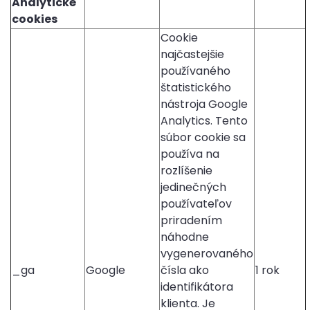
Analytické
cookies
Cookie
najčastejšie
používaného
štatistického
nástroja Google
Analytics. Tento
súbor cookie sa
používa na
rozlíšenie
jedinečných
používateľov
priradením
náhodne
vygenerovaného
_ga
Google
čísla ako
1 rok
identifikátora
klienta. Je