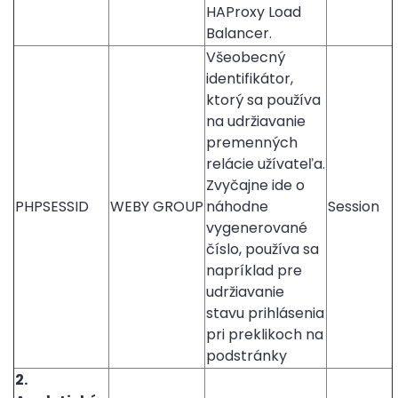
HAProxy Load
Balancer.
Všeobecný
identifikátor,
ktorý sa používa
na udržiavanie
premenných
relácie užívateľa.
Zvyčajne ide o
PHPSESSID
WEBY GROUP
náhodne
Session
vygenerované
číslo, používa sa
napríklad pre
udržiavanie
stavu prihlásenia
pri preklikoch na
podstránky
2.